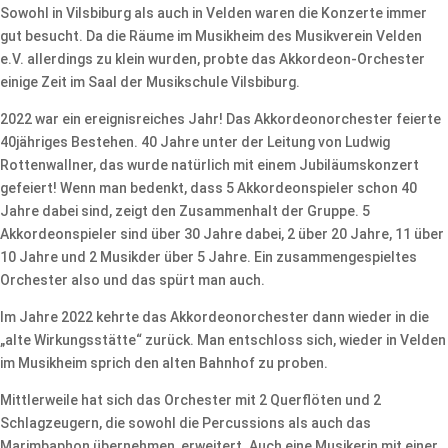
Sowohl in Vilsbiburg als auch in Velden waren die Konzerte immer
gut besucht. Da die Räume im Musikheim des Musikverein Velden
e.V. allerdings zu klein wurden, probte das Akkordeon-Orchester
einige Zeit im Saal der Musikschule Vilsbiburg.
2022 war ein ereignisreiches Jahr! Das Akkordeonorchester feierte
40jähriges Bestehen. 40 Jahre unter der Leitung von Ludwig
Rottenwallner, das wurde natürlich mit einem Jubiläumskonzert
gefeiert! Wenn man bedenkt, dass 5 Akkordeonspieler schon 40
Jahre dabei sind, zeigt den Zusammenhalt der Gruppe. 5
Akkordeonspieler sind über 30 Jahre dabei, 2 über 20 Jahre, 11 über
10 Jahre und 2 Musikder über 5 Jahre. Ein zusammengespieltes
Orchester also und das spürt man auch.
Im Jahre 2022 kehrte das Akkordeonorchester dann wieder in die
„alte Wirkungsstätte“ zurück. Man entschloss sich, wieder in Velden
im Musikheim sprich den alten Bahnhof zu proben.
Mittlerweile hat sich das Orchester mit 2 Querflöten und 2
Schlagzeugern, die sowohl die Percussions als auch das
Marimbaphon übernehmen, erweitert. Auch eine Musikerin mit einer